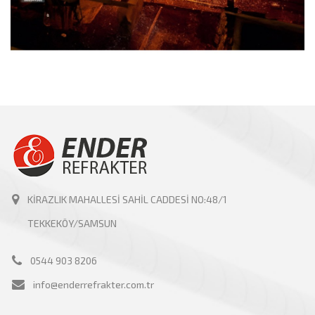
KİRAZLIK MAHALLESİ SAHİL CADDESİ NO:48/1
TEKKEKÖY/SAMSUN
0544 903 8206
info@enderrefrakter.com.tr